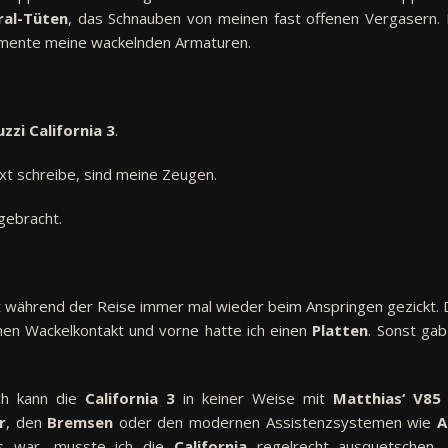
ral-Tüten
, das Schnauben von meinen fast offenen Vergasern. 
umente meine wackelnden Armaturen.
zzi California 3
.
xt schreibe, sind meine Zeugen.
gebracht.
 während der Reise immer mal wieder beim Anspringen gezickt. 
nen Wackelkontakt und vorne hatte ich einen
Platten
. Sonst gab
ch kann die
California 3
in keiner Weise mit
Matthias‘ V85
r
, den
Bremsen
oder den modernen Assistenzsystemen wie
A
s war, musste ich die
California
regelrecht ausquetschen,