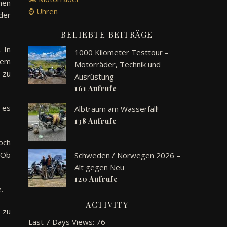
hen
⌚ Uhren
der
BELIEBTE BEITRÄGE
 In
1000 Kilometer Testtour –
nem
Motorräder, Technik und
 zu
Ausrüstung
161 Aufrufe
 es
Albtraum am Wasserfall!
138 Aufrufe
och
 Ob
Schweden / Norwegen 2026 –
Alt gegen Neu
120 Aufrufe
.
ACTIVITY
 zu
Last 7 Days Views:
76