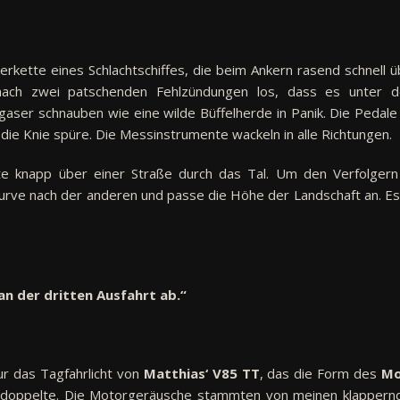
rkette eines Schlachtschiffes, die beim Ankern rasend schnell ü
 nach zwei patschenden Fehlzündungen los, dass es unter 
aser schnauben wie eine wilde Büffelherde in Panik. Die Pedale 
n die Knie spüre. Die Messinstrumente wackeln in alle Richtungen.
te knapp über einer Straße durch das Tal. Um den Verfolgern
rve nach der anderen und passe die Höhe der Landschaft an. Es 
an der dritten Ausfahrt ab.“
ur das Tagfahrlicht von
Matthias‘ V85 TT
, das die Form des
M
erdoppelte. Die Motorgeräusche stammten von meinen klappern