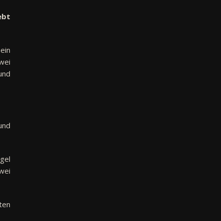
ebt
 ein
wei
nd
und
gel
wei
ten