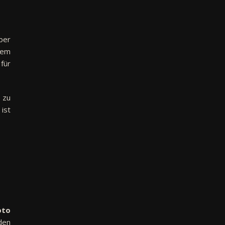
ber
dem
für
 zu
ist
oto
den