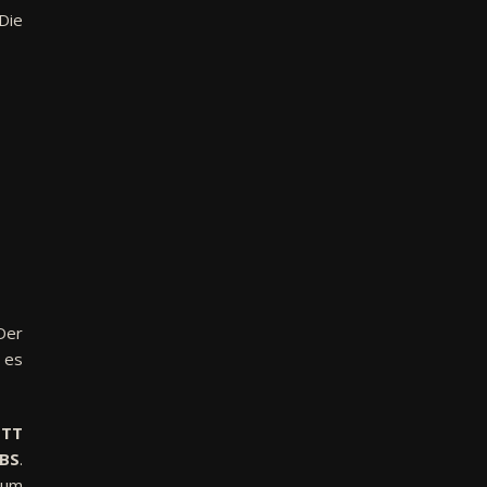
Die
Der
 es
 TT
BS
.
 um