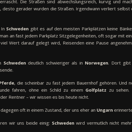
berrascht. Die Straßen sind abwechslungsreich, kurvig und mac
n, desto gerader wurden die Straßen. Irgendwann verliert selbst 
: In
Schweden
gibt es auf den meisten Parkplätzen keine Bänke.
 man an fast jedem Parkplatz Sitzgelegenheiten, oft sogar mit ei
t viel Wert darauf gelegt wird, Reisenden eine Pause angenehm
in
Schweden
deutlich schwieriger als in
Norwegen
. Dort gibt
isende.
Pferde
, die scheinbar zu fast jedem Bauernhof gehören. Und n
tunde fahren, ohne ein Schild zu einem
Golfplatz
zu sehen.
 Rentner – wir wissen es bis heute nicht.
 dagegen oft in einem Zustand, der uns eher an
Ungarn
erinnerte
en wir uns beide einig:
Schweden
wird vermutlich nicht mehr