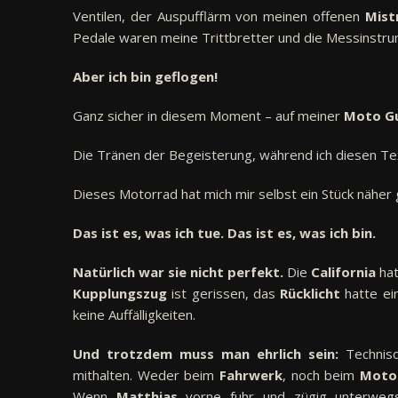
Ventilen, der Auspufflärm von meinen offenen
Mist
Pedale waren meine Trittbretter und die Messinstr
Aber ich bin geflogen!
Ganz sicher in diesem Moment – auf meiner
Moto Gu
Die Tränen der Begeisterung, während ich diesen Te
Dieses Motorrad hat mich mir selbst ein Stück näher 
Das ist es, was ich tue. Das ist es, was ich bin.
Natürlich war sie nicht perfekt.
Die
California
hat
Kupplungszug
ist gerissen, das
Rücklicht
hatte ei
keine Auffälligkeiten.
Und trotzdem muss man ehrlich sein:
Technis
mithalten. Weder beim
Fahrwerk
, noch beim
Moto
Wenn
Matthias
vorne fuhr und zügig unterweg