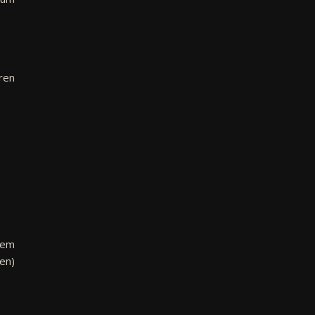
hren
dem
en)