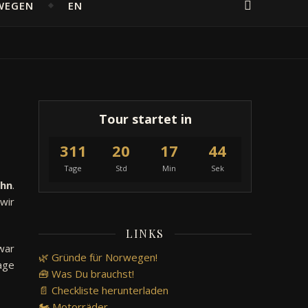
WEGEN
EN
Tour startet in
311
20
17
43
Tage
Std
Min
Sek
hn
.
wir
LINKS
ar
🌿 Gründe für Norwegen!
age
🧰 Was Du brauchst!
📄 Checkliste herunterladen
🏍️ Motorräder