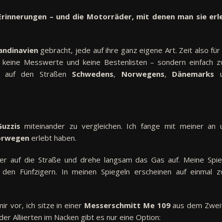
Erinnerungen – und die Motorräder, mit denen man sie erl
andinavien
gebracht, jede auf ihre ganz eigene Art. Zeit also für
e, keine Messwerte und keine Bestenlisten – sondern einfach z
auf den Straßen
Schwedens
,
Norwegens
,
Dänemarks
u
uzzis
miteinander zu vergleichen. Ich fange mit meiner an 
rwegen
erlebt haben.
ster auf die Straße und drehe langsam das Gas auf. Meine Spie
 den Fünfzigern. In meinen Spiegeln erscheinen auf einmal z
mir vor, ich sitze in einer
Messerschmitt Me 109
aus dem Zwei
der Alliierten im Nacken gibt es nur eine Option: