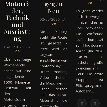
Motorrä
gegen
oe
der,
Neu
Es geht wieder
Technik
nach Norwegen
02/05/2026
J
By
– aber diesmal
und
oe
über Schweden!
Ausrüstu
Die Planung
Die Vorfreude
ng
steht, die Route
läuft schon jetzt
ist gesetzt –
auf Hochtouren:
18/05/2026
J
By
jetzt wird es
oe
Am 19. Juni 2026
langsam
startet die
Über das lange
ernst.Heute war
nächste große
Wochenende
Content-Day:
Skandinavien-
haben wir eine
Bilder machen,
Tour. Die erste
ausgedehnte
Video drehen,
Etappe ist
1000 Kilometer
die Maschinen in
Pflichtprogramm:
Testtour mit
Szene setzen
Autobahn…
den
und das erste
Motorrädern
Material für die
unternommen.
kommende