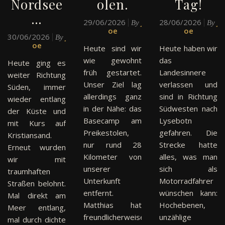
Nordsee
olen.
Tag!
…
29/06/2026
J
28/06/2026
J
By
By
oe
oe
30/06/2026
J
By
oe
Heute sind wir
Heute haben wir
wie gewohnt
das
Heute ging es
früh gestartet.
Landesinnere
weiter Richtung
Unser Ziel lag
verlassen und
Süden, immer
allerdings ganz
sind in Richtung
wieder entlang
in der Nähe: das
Südwesten nach
der Küste und
Basecamp am
Lysebotn
mit Kurs auf
Preikestolen,
gefahren. Die
Kristiansand.
nur rund 28
Strecke hatte
Erneut wurden
Kilometer von
alles, was man
wir mit
unserer
sich als
traumhaften
Unterkunft
Motorradfahrer
Straßen belohnt.
entfernt.
wünschen kann:
Mal direkt am
Matthias hat
Hochebenen,
Meer entlang,
freundlicherweise
unzählige
mal durch dichte