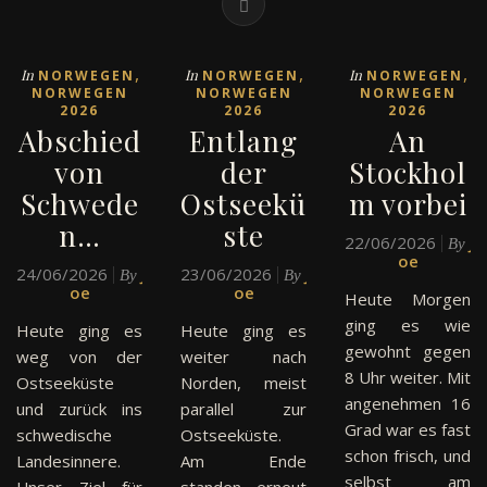
,
,
,
In
In
In
NORWEGEN
NORWEGEN
NORWEGEN
NORWEGEN
NORWEGEN
NORWEGEN
2026
2026
2026
Abschied
Entlang
An
von
der
Stockhol
Schwede
Ostseekü
m vorbei
n…
ste
22/06/2026
J
By
oe
24/06/2026
J
23/06/2026
J
By
By
oe
oe
Heute Morgen
ging es wie
Heute ging es
Heute ging es
gewohnt gegen
weg von der
weiter nach
8 Uhr weiter. Mit
Ostseeküste
Norden, meist
angenehmen 16
und zurück ins
parallel zur
Grad war es fast
schwedische
Ostseeküste.
schon frisch, und
Landesinnere.
Am Ende
selbst am