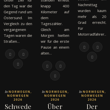
Unser Ziel für
standen erneut
Nachmittag
den Tag war die
knapp 400
wurden kaum
Gegend rund um
Kilometer auf
mehr als 20
Östersund. Im
dem
Grad erreicht.
Vergleich zu den
Tageszähler.
Für
vergangenen
Gleich am
Motorradfahrer…
Tagen waren die
Morgen hielten
Straßen…
wir für die erste
Pause an einem
alten…
,
,
,
In
In
In
NORWEGEN
NORWEGEN
NORWEGEN
NORWEGEN
NORWEGEN
NORWEGEN
2026
2026
2026
Schwede
Über
Der