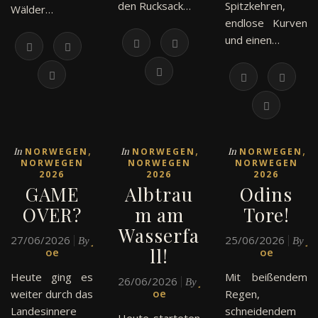
den Rucksack…
Spitzkehren,
Wälder…
endlose Kurven
und einen…
,
,
,
In
In
In
NORWEGEN
NORWEGEN
NORWEGEN
NORWEGEN
NORWEGEN
NORWEGEN
2026
2026
2026
GAME
Albtrau
Odins
OVER?
m am
Tore!
Wasserfa
27/06/2026
J
25/06/2026
J
By
By
ll!
oe
oe
Heute ging es
Mit beißendem
26/06/2026
J
By
oe
weiter durch das
Regen,
Landesinnere
schneidendem