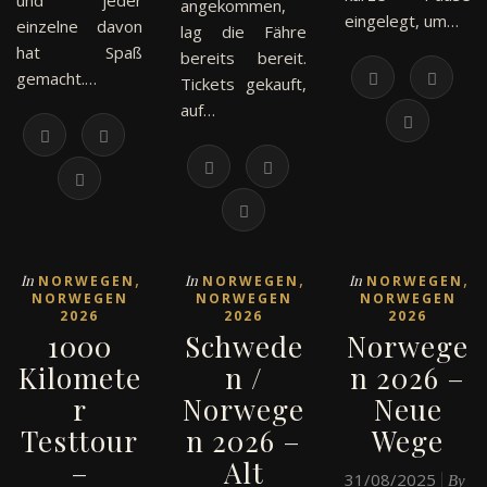
und jeder
angekommen,
eingelegt, um…
einzelne davon
lag die Fähre
hat Spaß
bereits bereit.
gemacht.…
Tickets gekauft,
auf…
,
,
,
In
In
In
NORWEGEN
NORWEGEN
NORWEGEN
NORWEGEN
NORWEGEN
NORWEGEN
2026
2026
2026
1000
Schwede
Norwege
Kilomete
n /
n 2026 –
r
Norwege
Neue
Testtour
n 2026 –
Wege
–
Alt
31/08/2025
J
By