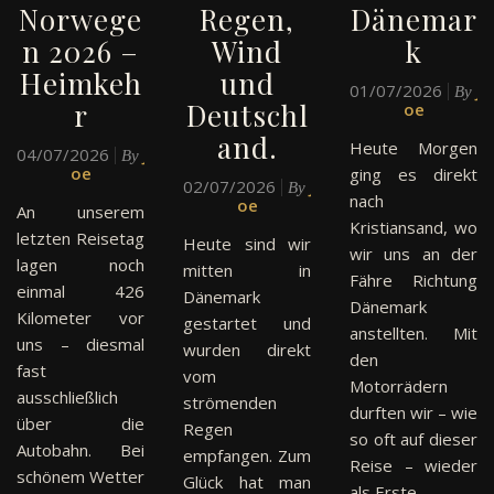
Norwege
Regen,
Dänemar
n 2026 –
Wind
k
Heimkeh
und
01/07/2026
J
By
r
Deutschl
oe
and.
Heute Morgen
04/07/2026
J
By
oe
ging es direkt
02/07/2026
J
By
nach
oe
An unserem
Kristiansand, wo
letzten Reisetag
Heute sind wir
wir uns an der
lagen noch
mitten in
Fähre Richtung
einmal 426
Dänemark
Dänemark
Kilometer vor
gestartet und
anstellten. Mit
uns – diesmal
wurden direkt
den
fast
vom
Motorrädern
ausschließlich
strömenden
durften wir – wie
über die
Regen
so oft auf dieser
Autobahn. Bei
empfangen. Zum
Reise – wieder
schönem Wetter
Glück hat man
als Erste…