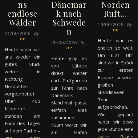
ns
Dänemar
Norden
endlose
k nach
Ruft…
Wälder
Schwede
19/06/2026
J
By
n
oe
21/06/2026
J
By
oe
Heute war es
20/06/2026
J
By
oe
endlich so weit:
Heute haben wir
Um 6:21 Uhr
uns wieder ein
Heute ging es
sind wir in Spöck
gutes Stück
von Lübeck
zur ersten
weiter in
direkt weiter
Etappe unserer
Richtung
nach Puttgarden
großen
Nordosten
zur Fähre nach
Skandinavien-
vorgearbeitet.
Dänemark.
Tour
Über 400
Manchmal passt
aufgebrochen.
Kilometer
einfach alles
Wie geplant
standen am
zusammen.
haben wir etwa
Ende des Tages
Kaum waren wir
jede Stunde eine
auf dem Tacho –
am Hafen
kurze Pause