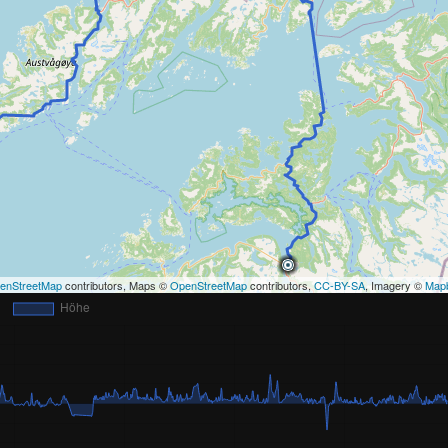
enStreetMap
contributors, Maps ©
OpenStreetMap
contributors,
CC-BY-SA
, Imagery ©
Map