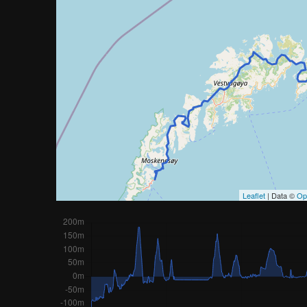
Leaflet
| Data ©
Op