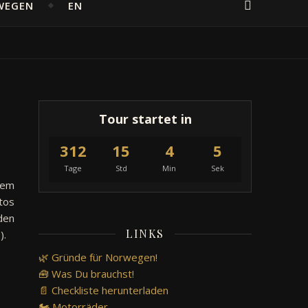
WEGEN
EN
Tour startet in
312
15
4
5
Tage
Std
Min
Sek
kem
tos
den
LINKS
).
🌿 Gründe für Norwegen!
🧰 Was Du brauchst!
📄 Checkliste herunterladen
🏍️ Motorräder