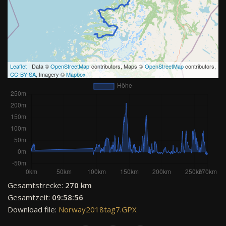
Leaflet
| Data ©
OpenStreetMap
contributors, Maps ©
OpenStreetMap
contributors,
CC-BY-SA
, Imagery ©
Mapbox
Gesamtstrecke:
270 km
Gesamtzeit:
09:58:56
Download file:
Norway2018tag7.GPX