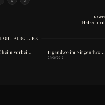
NEW
Halsafjor
IGHT ALSO LIKE
dheim vorbei…
Irgendwo im Nirgendwo…
24/06/2016