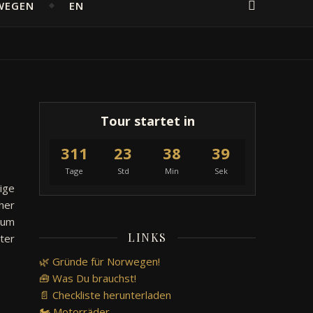
WEGEN
EN
Tour startet in
311
23
38
38
Tage
Std
Min
Sek
ige
her
 um
LINKS
ter
🌿 Gründe für Norwegen!
🧰 Was Du brauchst!
📄 Checkliste herunterladen
🏍️ Motorräder