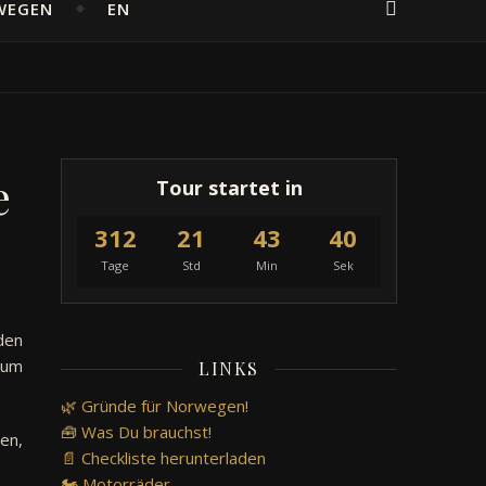
WEGEN
EN
e
Tour startet in
312
21
43
39
Tage
Std
Min
Sek
den
 um
LINKS
🌿 Gründe für Norwegen!
🧰 Was Du brauchst!
en,
📄 Checkliste herunterladen
🏍️ Motorräder